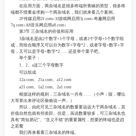
在应用方面，两杂域名是很多终端所青睐的类型，很多终
端都不惜重金求购一个两杂域名，我们就来看几个案例。
2F传媒启用2f.com↓3J游戏网启用3j.com↓奇趣网启用
7q.com↓A8音乐网启用a8.com↓
第
3节 三杂域名的价值和应用
3杂域名是由2个数字+1个字母，或者2个字母+1个数字组
成，而组合顺序又可以分为数字+字母*2，或者字母+数字+字
母，又可以是字母+数字*2……还是举个栗子吧。
举个栗子：
1、2、a这三个字母数字
可以组成
12a.com、21a.com、a12.com
a21.com、1a2.com、2a1.com
根据这样的规则，三杂域名一共有
……（小声：咳，哪位
大哥算出来评论区偷偷说一声。）
所以，由此可见三杂域名的数量要远远大于两杂域名，其
价值自然也就有些差距。但是，虽说数量较多，可三杂域名也
具有
“简短易记”、“含义不错”的重要属性，想要的终端也是趋
之若鹜
我们再来看看三杂域名的终端。