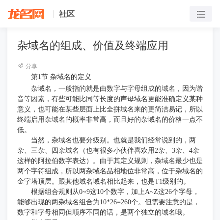
社区
杂域名的组成、价值及终端应用
分享
第
1节 杂域名的定义
杂域名，一般指的就是由数字与字母组成的域名，因为谐
音等因素，有些可能比同等长度的声母域名更能准确定义某种
意义，也可能在某些层面上比全拼域名来的更简洁易记，所以
终端启用杂域名的概率非常高，而且好的杂域名的价格一点不
低。
当然，杂域名也要分级别。也就是我们经常说到的，两
杂、三杂、四杂域名（也有很多小伙伴喜欢用
2杂、3杂、4杂
这样的阿拉伯数字表达）。由于其定义规则，杂域名最少也是
两个字符组成，所以两杂域名品相地位非常高，位于杂域名的
金字塔顶层。跟其他域名域名相比起来，也是T1级别的。
根据组合规则从
0~9这10个数字，加上A~Z这26个字母，
能够出现的两杂域名组合为10*26=260个。但需要注意的是，
数字和字母相同但顺序不同的话，是两个独立的域名哦。