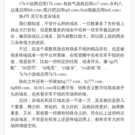
17k小说网启用17k.com↓有妖气漫画启用u17.com↓永利八
达通启用8dt.com↓图片吧启用tp8.com↓Ku6视频启用ku6.com↓
第
4节 其它长度杂域名
我们都知道，不管什么样的域名，一旦数量多了在价值上
就会大打折扣，但是数量多的域名中也有一些非常极品的存
在，像四杂或以上域名，因为基数比较大。所以跟上述的两杂
三杂有很大的差距。
不过，在这个基数里面也有很多不错的精品存在，也是被
很多终端或者一些平台所青睐，在投资圈中也有非常不错的价
值，很是抢手。比如一些特定的结尾，或者开头。像
“qp汽
配”、“hb货币”、“dj电竞”、“yl娱乐”、“yx游戏”等……
7k7k小游戏启用7k7k.com↓
除此之外还有一些诸如
hg777.com、hj777.com、
hg888.com、hb365.com等以叠字母、特殊含义数字结尾或者开
头的域名，也有着非常不错的市场和价格。
总结：杂域名和其它域名说一千道一万，其实都还是那几
个要素，稀少的、简短的、含义好的，品相自然更好。如果数
量多、又长，那就看一些拥有特殊含义的。符合以上这些特点
的杂域名，不管是在投资上还是终端启用上，都有非常大的市
场和增值空间。