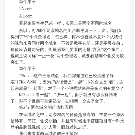
举个栗子：
1A.com
A1.com
看起来跟孪生兄弟一样，实际上是两个不同的域名
所以，将
260个两杂域名的组合顺序调一下，诶，我们又
得到了260个两杂域名。怎么样，惊不惊喜意不意外？从我们
的视角来看同样两个域名，不管是数字在前，还是字母在前，
价值应该是对等的。但最后我们要看的还是“含义”这个东西，
也就是说同样“一正一反”两个杂域名，就要看是哪个含义比较
突出了。
举个栗子：
17k.com这个三杂域名，我们都知道它已经搭建了终
端“17K小说网”，因为17的谐音是“一起”，k的含义是“看”，连
起来就是“一起看”。对于一个小说网站来说是多么的有意义？
k17.com“看一起”、“快一起”，似乎就没有那么有韵味
了，对不？反而可能更适合一些相亲、交友平台了。
第
2节 两杂域名的价值和应用
在杂域名之中，两杂域名的价值是最高的，主要一个原因
是稀有、简短、含义明确，并且有时候用来搭建项目有一种天
然的品牌既视感，让人看一眼就难以忘记。
我们来看看两杂域名的应用情况。