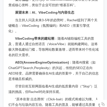
查或核心资料，类似于企业可控的“维基百科”。
展望未来：AI、VibeCoding与内容生态
当主持人问及未来3-5年的趋势时，Rachel提到了两个关
键概念：VibeCoding（氛围编码）和AEO（答案引擎优
化）。
VibeCoding带来的建站潮
：随着AI辅助编程工具的普
及，普通人通过自然语言（Voice/Vibe）就能构建网站。这将
极大降低建站门槛，导致网站数量激增，进而带来对个性化域
名的巨大需求。
AEO(AnswerEngineOptimization)
：随着AI搜索（如
ChatGPTSearch,Perplexity）的兴起，传统的SEO正在向
AEO转变。品牌需要确保在AI生成的答案中，关于自己的信息
是准确且权威的。
尽管目前互联网面临着AI生成的低质量内容（"Slop"）泛
滥的挑战，但Rachel对此保持乐观。
“原本依靠‘点击诱饵’（Click-bait）的模式将难以为继。人
们不会与垃圾内容互动。随着工具的普及，能够通过高质量内