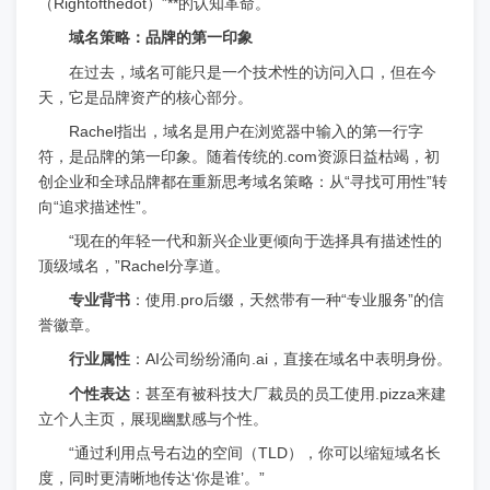
（Rightofthedot）”**的认知革命。
域名策略：品牌的第一印象
在过去，域名可能只是一个技术性的访问入口，但在今
天，它是品牌资产的核心部分。
Rachel指出，域名是用户在浏览器中输入的第一行字
符，是品牌的第一印象。随着传统的.com资源日益枯竭，初
创企业和全球品牌都在重新思考域名策略：从“寻找可用性”转
向“追求描述性”。
“现在的年轻一代和新兴企业更倾向于选择具有描述性的
顶级域名，”Rachel分享道。
专业背书
：使用.pro后缀，天然带有一种“专业服务”的信
誉徽章。
行业属性
：AI公司纷纷涌向.ai，直接在域名中表明身份。
个性表达
：甚至有被科技大厂裁员的员工使用.pizza来建
立个人主页，展现幽默感与个性。
“通过利用点号右边的空间（TLD），你可以缩短域名长
度，同时更清晰地传达‘你是谁’。”